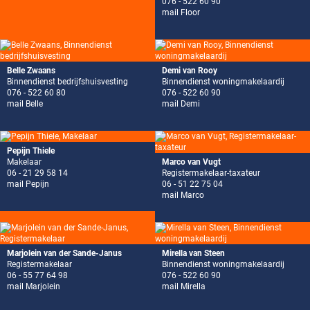
076 - 522 60 90
mail Floor
Belle Zwaans
Demi van Rooy
Binnendienst bedrijfshuisvesting
Binnendienst woningmakelaardij
076 - 522 60 80
076 - 522 60 90
mail Belle
mail Demi
Pepijn Thiele
Makelaar
Marco van Vugt
06 - 21 29 58 14
Registermakelaar-taxateur
mail Pepijn
06 - 51 22 75 04
mail Marco
Marjolein van der Sande-Janus
Mirella van Steen
Registermakelaar
Binnendienst woningmakelaardij
06 - 55 77 64 98
076 - 522 60 90
mail Marjolein
mail Mirella