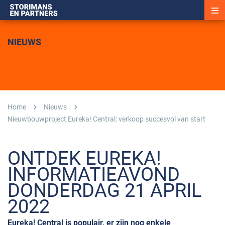
NIEUWS
Home
Nieuws
Nieuwbouwproject Eureka! Central: verkoop succesvol van start
ONTDEK EUREKA!
INFORMATIEAVOND
DONDERDAG 21 APRIL
2022
Eureka! Central is populair, er zijn nog enkele