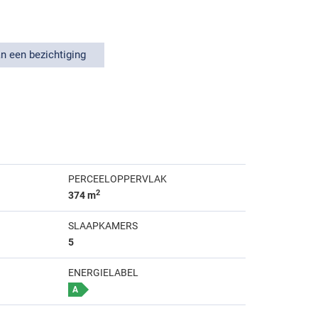
n een bezichtiging
PERCEELOPPERVLAK
2
374 m
SLAAPKAMERS
5
ENERGIELABEL
A