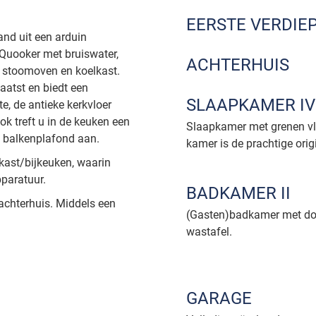
EERSTE VERDIE
and uit een arduin
Quooker met bruiswater,
ACHTERHUIS
, stoomoven en koelkast.
aatst en biedt een
SLAAPKAMER IV
e, de antieke kerkvloer
Ook treft u in de keuken een
Slaapkamer met grenen vl
g balkenplafond aan.
kamer is de prachtige orig
kast/bijkeuken, waarin
paratuur.
BADKAMER II
 achterhuis. Middels een
(Gasten)badkamer met dou
wastafel.
GARAGE