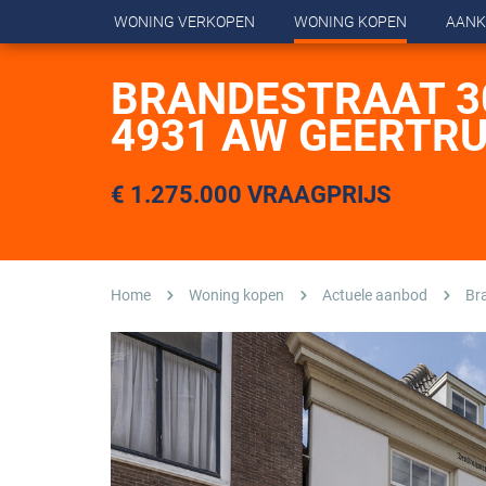
WONING VERKOPEN
WONING KOPEN
AANK
BRANDESTRAAT 3
4931 AW GEERTR
€ 1.275.000 VRAAGPRIJS
Home
Woning kopen
Actuele aanbod
Br