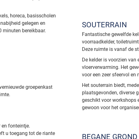
els, horeca, basisscholen
 nabijheid gelegen en
SOUTERRAIN
0 minuten bereikbaar.
Fantastische gewelfde keld
voorraadkelder, toiletruim
Deze ruimte is vanaf de st
De kelder is voorzien van
vloerverwarming. Het gewe
voor een zeer sfeervol en 
Het souterrain biedt, med
(vernieuwde groepenkast
plaatsgevonden, diverse g
imte.
geschikt voor workshops e
gewoon voor het organisere
en fonteintje.
ft u toegang tot de riante
BEGANE GROND