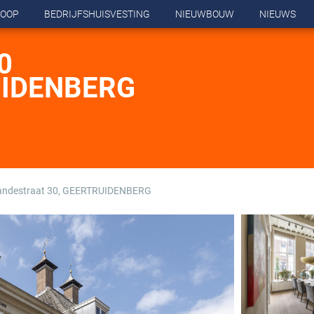
OOP
BEDRIJFSHUISVESTING
NIEUWBOUW
NIEUWS
0
UIDENBERG
andestraat 30, GEERTRUIDENBERG