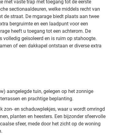
ge met vaste trap met toegang tot de eerste
ische sectionaaldeuren, welke middels recht van
t de straat. De mgarage biedt plaats aan twee
extra bergruimte en een laadpunt voor een
arage heeft u toegang tot een achterom. De
 volledig geïsoleerd en is ruim op stahoogte.
amen of een dakkapel ontstaan er diverse extra
euw) aangelegde tuin, gelegen op het zonnige
terrassen en prachtige beplanting.
ijk zon- en schaduwplekjes, waar u wordt omringd
en, planten en heesters. Een bijzonder sfeervolle
caalse sfeer, mede door het zicht op de woning
n.