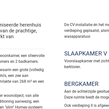
rniseerde herenhuis
De CV-installatie én het m
van de prachtige,
verdieping geplaatst, als
kt van
wasapparatuur.
SLAAPKAMER V
 woonkamer, een sfeervolle
Voorslaapkamer met zicht 
kamers en 2 badkamers.
kerktoren.
 waarin een grote (volledig
to's, een zee aan
rvlakte van 268 m² en een
BERGKAMER
Aan de achterzijde gesitu
er woonobject, van alle
Deze ruimte biedt de mogel
ditioning aanwezig, een
Ook verdieping II is afgew
en "slim" Homey-systeem