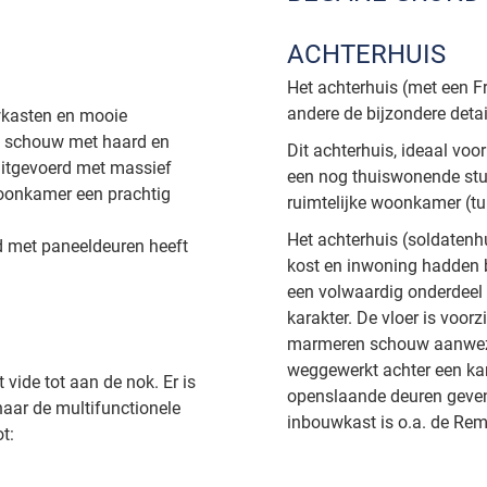
ACHTERHUIS
Het achterhuis (met een F
andere de bijzondere detai
wkasten en mooie
en schouw met haard en
Dit achterhuis, ideaal voo
uitgevoerd met massief
een nog thuiswonende stud
woonkamer een prachtig
ruimtelijke woonkamer (tu
Het achterhuis (soldatenh
d met paneeldeuren heeft
kost en inwoning hadden b
een volwaardig onderdeel
karakter. De vloer is voorz
marmeren schouw aanwezig
weggewerkt achter een ka
t vide tot aan de nok. Er is
openslaande deuren geven 
naar de multifunctionele
inbouwkast is o.a. de Rem
t: