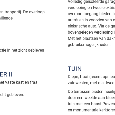
Volledig geïsoleerde gara
verdieping en twee elektr
 trappartij. De overloop
overpad toegang bieden to
hillende
auto’s en is voorzien van 
elektrische auto. Via de g
bovengelegen verdieping is
Met het plaatsen van dakr
gebruiksmogelijkheden.
tie in het zicht gebleven
TUIN
R II
Diepe, fraai (recent opni
t vaste kast en fraai
zuidwesten, met o.a. twee 
De terrassen bieden heerl
icht gebleven.
door een weelde aan bloem
tuin met een haast Proven
en monumentale kerktore