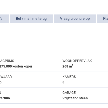
's
Bel / mail me terug
Vraag brochure op
Pla
AGPRIJS
WOONOPPERVLAK
2
.275.000 kosten koper
268 m
UWJAAR
KAMERS
6
8
N
GARAGE
tertuin
Vrijstaand steen