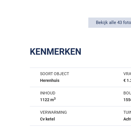
Bekijk alle 43 foto
KENMERKEN
SOORT OBJECT
VRA
Herenhuis
€ 1
INHOUD
BO
3
1122 m
155
VERWARMING
TUI
Cv ketel
Ach