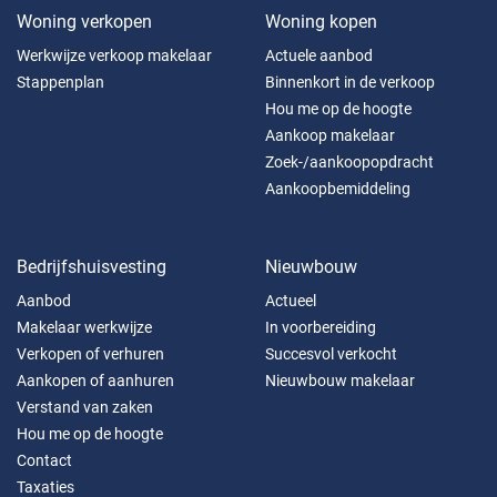
Woning verkopen
Woning kopen
Werkwijze verkoop makelaar
Actuele aanbod
Stappenplan
Binnenkort in de verkoop
Hou me op de hoogte
Aankoop makelaar
Zoek-/aankoopopdracht
Aankoopbemiddeling
Bedrijfshuisvesting
Nieuwbouw
Aanbod
Actueel
Makelaar werkwijze
In voorbereiding
Verkopen of verhuren
Succesvol verkocht
Aankopen of aanhuren
Nieuwbouw makelaar
Verstand van zaken
Hou me op de hoogte
Contact
Taxaties