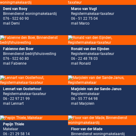
Demi van Rooy
Marco van Vugt
Binnendienst woningmakelaardij
Registermakelaar-taxateur
076 - 522 60 90
06 - 51 22 75 04
mail Demi
mail Marco
Fabienne den Boer
Ronald van den Eijnden
Binnendienst bedrijfshuisvesting
Registermakelaar-taxateur
076 - 522 60 80
06 - 22 48 78 03
mail Fabienne
mail Ronald
Lennart van Oosterhout
Marjolein van der Sande-Janus
Registermakelaar-taxateur
Registermakelaar
06 - 22 97 21 99
06 - 55 77 64 98
mail Lennart
mail Marjolein
Pepijn Thiele
Makelaar
Floor van der Made
06 - 21 29 58 14
Binnendienst woningmakelaardij