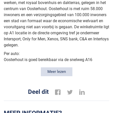
werken, met royaal bovenhuis en dakterras, gelegen in het
centrum van Oosterhout. Oosterhout is met ruim 58.000
inwoners en een verzorgingsgebied van 100.000 inwoners
een stad van formaat waar de economische welvaart en
vooruitgang niet aan voorbij is gegaan. De winkelruimte ligt
op A1 locatie in de directe omgeving tref je ondermeer
Intersport, Only for Men, Xenos, SNS bank, C&A en Intertoys
gelegen.
Per auto:
Oosterhout is goed bereikbaar via de snelweg A16
(Rotterdam-Breda-Antwerpen) alsmede de A27 (Breda-
Utrecht) en de A59 (Oosterhout - Waalwijk - 's-
Meer lezen
Hertogenbosch). De winkelruimte (voorzijde) is in het
voetgangersdomein van het centrum gelegen.
Deel dit
Per openbaar vervoer:
Nabij het object zijn bushaltes ten behoeve van het stads-
en streekvervoer aanwezig.