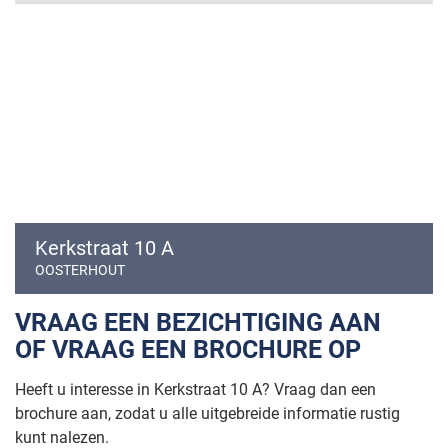
- dienstverlening;
- horeca 1, 2 en 3;
- maatschappelijke voorzieningen;
- aan huis verbonden beroep of bedrijf.
Verdiepingen:
- wonen.
Kerkstraat 10 A
OOSTERHOUT
VRAAG EEN BEZICHTIGING AAN
OF VRAAG EEN BROCHURE OP
Heeft u interesse in Kerkstraat 10 A? Vraag dan een
brochure aan, zodat u alle uitgebreide informatie rustig
kunt nalezen.