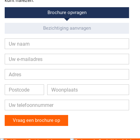
kunt nalezen.
Brochure opvragen
SLAAPKAMER I
Hoofdslaapkamer (ca. 3.65 x 4.70 m), gelegen aan de
Bezichtiging aanvragen
voorzijde met een schuifdeur naar het balkon aan de
voorzijde.
SLAAPKAMER II
Slaapkamer (ca. 2.80 x 4.50 m), gelegen aan de
achterzijde.
SLAAPKAMER III
Slaapkamer (ca. 2.05 x 2.45 m), gelegen aan de achterzijde
met schuifwandkast.
BADKAMER