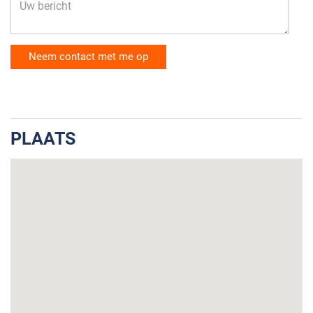
groepen en 3 aardlekschakelaars) en voordeur van het
appartement bereikbaar.
APPARTEMENT
HAL/GANG
Entree in hal/gang met garderobekast, werkkast en
PLAATS
toegang tot woonkamer, keuken, slaapkamers en
badkamer. De gang is voorzien van inbouwverlichting in
het plafond.
TOILETRUIMTE
Separate toiletruimte met wandcloset, inbouwreservoir en
handwasbakje in meubel.
WOONKAMER