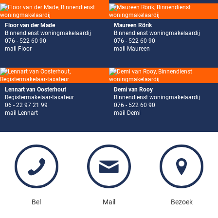
onderhoud en kosten huismeester.
Het voorschot van de stookkosten bedraagt momenteel ca.
€ 200,-.
Floor van der Made
Maureen Rörik
Binnendienst woningmakelaardij
Binnendienst woningmakelaardij
076 - 522 60 90
076 - 522 60 90
mail Floor
mail Maureen
Lennart van Oosterhout
Demi van Rooy
Registermakelaar-taxateur
Binnendienst woningmakelaardij
06 - 22 97 21 99
076 - 522 60 90
mail Lennart
mail Demi
Bel
Mail
Bezoek