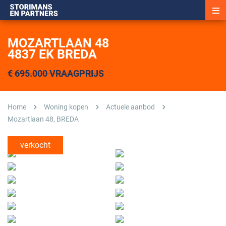
MOZARTLAAN 48
4837 EK BREDA
€ 695.000 VRAAGPRIJS
Home
Woning kopen
Actuele aanbod
Mozartlaan 48, BREDA
verkocht