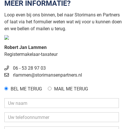
MEER INFORMATIE?
ENTREE
Overdekte entree in afsluitbaar portaal met brievenbussen,
Loop even bij ons binnen, bel naar Storimans en Partners
video-intercominstallatie en afsluitbare glazen deuren naar
of laat via het formulier weten wat wij voor u kunnen doen
ruime lifthal met toegang tot trappenhuis en de
en we bellen of mailen u terug.
bergingen/garages.
Robert Jan Lammen
Registermakelaar-taxateur
GARAGE
De inpandige garage (ca. 2.75 x 6.15 m) is voorzien van
06 - 53 28 97 03
elektra en is bereikbaar vanuit de hal en via een elektrisch
rlammen@storimansenpartners.nl
bedienbare kanteldeur.
BEL ME TERUG
MAIL ME TERUG
ZESDE VERDIEPING
OVERLOOP
Vanuit de lift is de 'eigen' overloop hal met meterkast (11