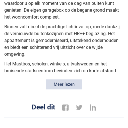
waardoor u op elk moment van de dag van buiten kunt
genieten. De eigen garagebox op de begane grond maakt
het wooncomfort compleet.
Binnen valt direct de prachtige lichtinval op, mede dankzij
de vernieuwde buitenkozijnen met HR++ beglazing. Het
appartement is gemoderniseerd, uitstekend onderhouden
en biedt een schitterend vrij uitzicht over de wijde
omgeving.
Het Mastbos, scholen, winkels, uitvalswegen en het
bruisende stadscentrum bevinden zich op korte afstand.
Een ideaal appartement voor wie comfortabel en stijlvol wil
wonen op een toplocatie.
Meer lezen
Een bezichtiging is absoluut de moeite waard!
Deel dit
BEGANE GROND