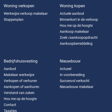
Woning verkopen
Woning kopen
Werkwijze verkoop makelaar
Actuele aanbod
Stappenplan
Binnenkort in de verkoop
Hou me op de hoogte
Aankoop makelaar
Zoek-/aankoopopdracht
Aankoopbemiddeling
Bedrijfshuisvesting
Nieuwbouw
Aanbod
Actueel
Makelaar werkwijze
In voorbereiding
Verkopen of verhuren
Succesvol verkocht
Aankopen of aanhuren
Nieuwbouw makelaar
Verstand van zaken
Hou me op de hoogte
Contact
Taxaties