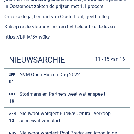
In Oosterhout zakten de prijzen met 1,1 procent.
Onze collega, Lennart van Oosterhout, geeft uitleg.
Klik op onderstaande link om het hele artikel te lezen:
https://bit.ly/3ynv0ky
NIEUWSARCHIEF
11 - 15 van 16
NVM Open Huizen Dag 2022
SEP
01
Storimans en Partners weet wat er speelt!
MEI
18
Nieuwbouwproject Eureka! Central: verkoop
APR
13
succesvol van start
Nieuwbouwproject Post Breda: een icoon in de
NOV