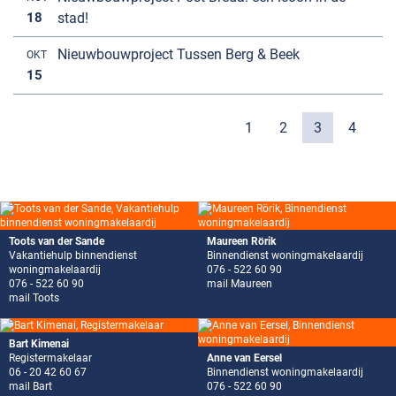
18
stad!
Nieuwbouwproject Tussen Berg & Beek
OKT
15
1
2
3
4
Toots van der Sande
Maureen Rörik
Vakantiehulp binnendienst
Binnendienst woningmakelaardij
woningmakelaardij
076 - 522 60 90
076 - 522 60 90
mail Maureen
mail Toots
Bart Kimenai
Registermakelaar
Anne van Eersel
06 - 20 42 60 67
Binnendienst woningmakelaardij
mail Bart
076 - 522 60 90